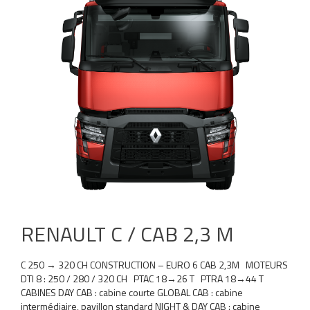
RENAULT C / CAB 2,3 M
C 250 → 320 CH CONSTRUCTION – EURO 6 CAB 2,3M MOTEURS
DTI 8 : 250 / 280 / 320 CH PTAC 18→26 T PTRA 18→44 T
CABINES DAY CAB : cabine courte GLOBAL CAB : cabine
intermédiaire, pavillon standard NIGHT & DAY CAB : cabine