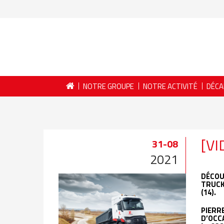
NOTRE GROUPE
NOTRE ACTIVITÉ
DÉCA
[VI
31-08
2021
DÉCOU
TRUCK
(14).
PIERR
D’OCC