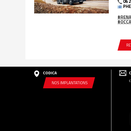
06 2
PHE
#REN
#OCCA
RE
CODICA
c
NOS IMPLANTATIONS