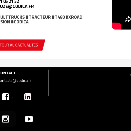
1 05 21 52
UZE@CODICA.FR
AULTTRUCKS
#TRACTEUR
#T480
#XROAD
SION
#CODICA
TOUR AUX ACTUALITÉS
CONTACT
ontacts@codica.fr
.
.
.
.