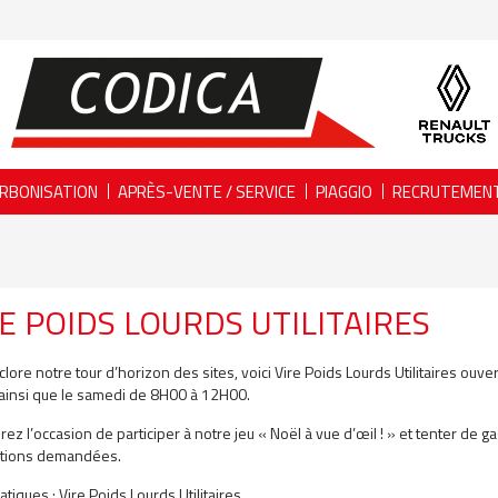
RBONISATION
APRÈS-VENTE / SERVICE
PIAGGIO
RECRUTEMEN
E POIDS LOURDS UTILITAIRES
 clore notre tour d’horizon des sites, voici Vire Poids Lourds Utilitaires o
insi que le samedi de 8H00 à 12H00.
rez l’occasion de participer à notre jeu « Noël à vue d’œil ! » et tenter de 
ations demandées.
atiques : Vire Poids Lourds Utilitaires