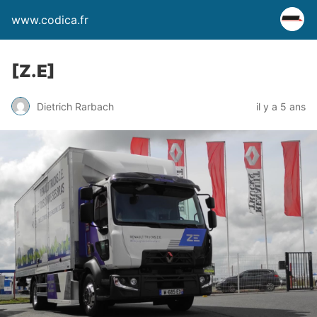
www.codica.fr
[Z.E]
Dietrich Rarbach
il y a 5 ans