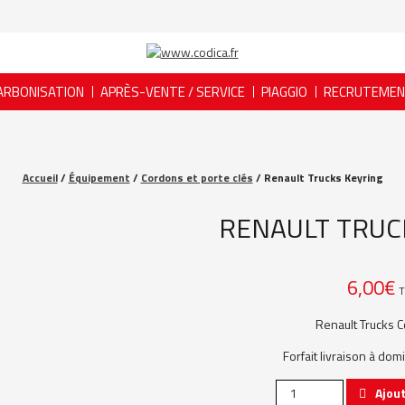
ARBONISATION
APRÈS-VENTE / SERVICE
PIAGGIO
RECRUTEME
Accueil
/
Équipement
/
Cordons et porte clés
/ Renault Trucks Keyring
RENAULT TRUC
6,00
€
T
Renault Trucks C
Forfait livraison à dom
quantité
Ajout