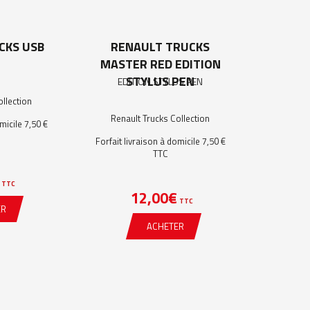
CKS USB
RENAULT TRUCKS
MASTER RED EDITION
STYLUS PEN
ollection
Renault Trucks Collection
micile 7,50 €
Forfait livraison à domicile 7,50 €
TTC
TTC
12,00
€
TTC
ER
ACHETER