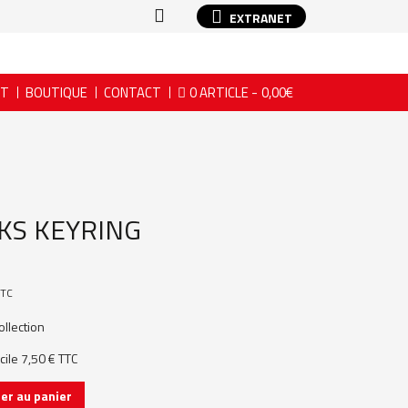
EXTRANET
NT
BOUTIQUE
CONTACT
0 ARTICLE
0,00€
KS KEYRING
TC
ollection
icile 7,50 € TTC
er au panier