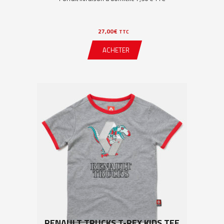
27,00
€
TTC
ACHETER
RENAULT TRUCKS T-REX KIDS TEE